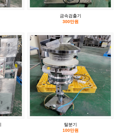
금속검출기
300만원
기
탈분기
100만원