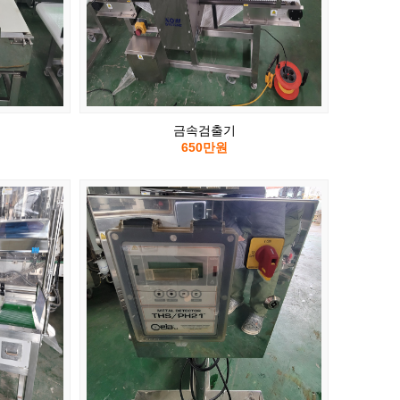
금속검출기
650만원