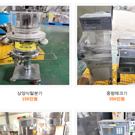
상양식탈분기
중량체크기
150만원
350만원