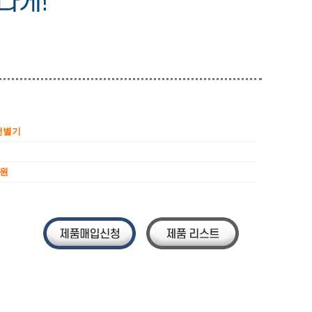
선별기
만원