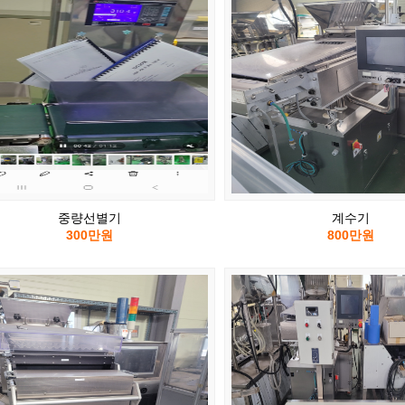
중량선별기
계수기
300만원
800만원