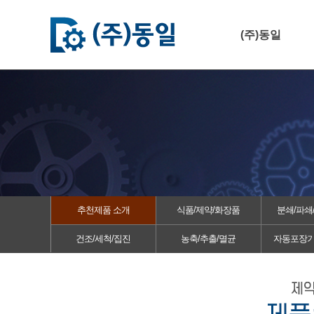
(주)동일
추천제품 소개
식품/제약/화장품
분쇄/파쇄
건조/세척/집진
농축/추출/멸균
자동포장기