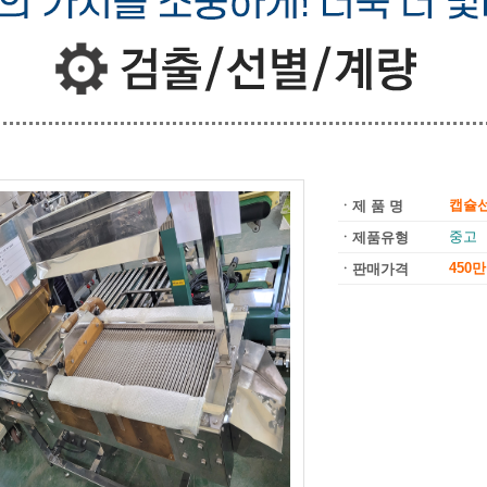
캡슐
ㆍ제 품 명
중고
ㆍ제품유형
450
ㆍ판매가격