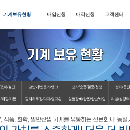
기계보유현황
매입신청
매각신청
고객센터
/쵸파/절단
교반기/반응기/탱크
냉각/송풍/환풍/청정
정제/충진
/캐핑/카톤
필터하우징/여과/열교환
실험장비/항온/항습/배양
라벨/실링/