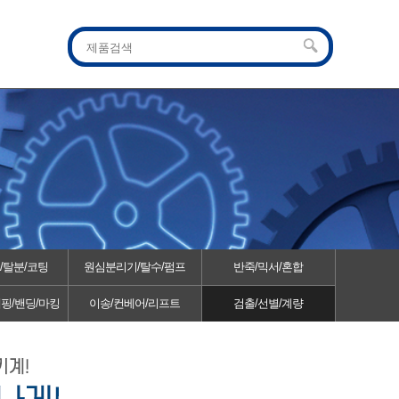
/탈분/코팅
원심분리기/탈수/펌프
반죽/믹서/혼합
래핑/밴딩/마킹
이송/컨베어/리프트
검출/선별/계량