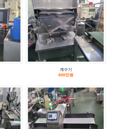
계수기
600만원