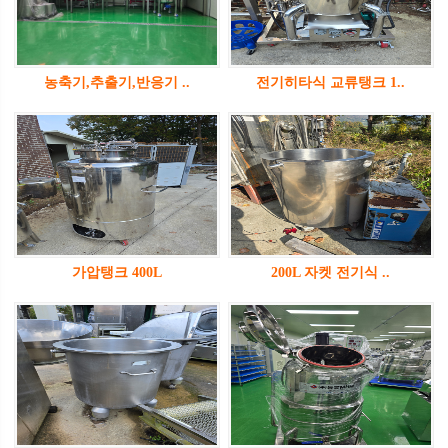
농축기,추출기,반응기 ..
전기히타식 교류탱크 1..
가압탱크 400L
200L 자켓 전기식 ..