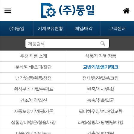
(주)동일
기계보유현황
매입/매각
고객센터
추천 제품 소개
식품/제약/화장품
분쇄/파쇄/쵸파/절단
교반기/반응기/탱크
냉각/송풍/환풍/청정
정제/충진/탈분/코팅
원심분리기/탈수/펌프
반죽/믹서/혼합
건조/세척/집진
농축/추출/멸균
자동포장기/캐핑/카톤
필터하우징/여과/열교환
실험장비/항온/항습/배양
라벨/실링/래핑/밴딩/마킹
이송/컨베어/리프트
검출/선별/계량