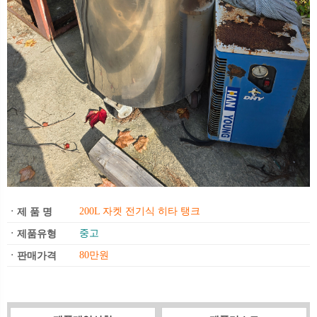
200L 자켓 전기식 히타 탱크
ㆍ제 품 명
중고
ㆍ제품유형
80만원
ㆍ판매가격