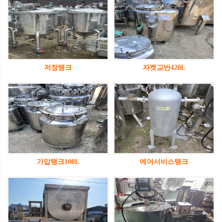
저장탱크
자켓교반420L
가압탱크100L
에어서비스탱크