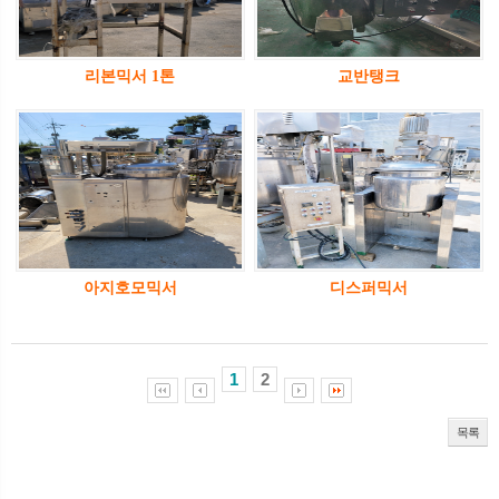
리본믹서 1톤
교반탱크
아지호모믹서
디스퍼믹서
1
2
목록